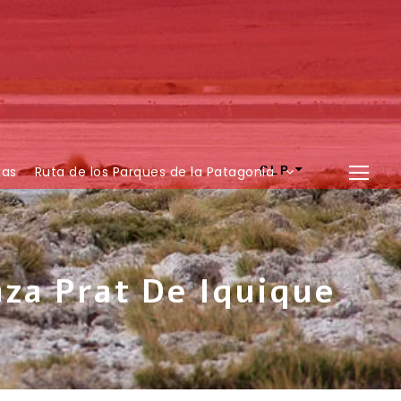
ias
Ruta de los Parques de la Patagonia
CLP
aza Prat De Iquique