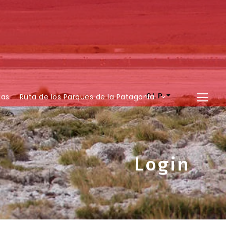
ias
Ruta de los Parques de la Patagonia
CLP
Login