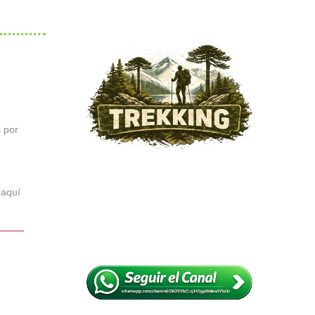
s por
 aquí