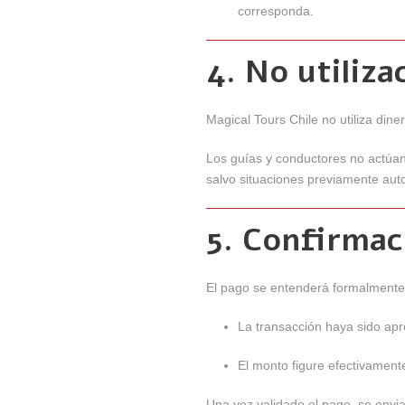
corresponda.
4. No utiliz
Magical Tours Chile no utiliza diner
Los guías y conductores no actúan
salvo situaciones previamente aut
5. Confirmac
El pago se entenderá formalmente
La transacción haya sido apr
El monto figure efectivament
Una vez validado el pago, se enviar