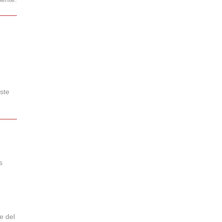
ste
s
e del