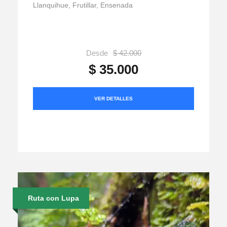
Llanquihue, Frutillar, Ensenada
Desde
$ 42.000
$ 35.000
VER DETALLES
Ruta con Lupa