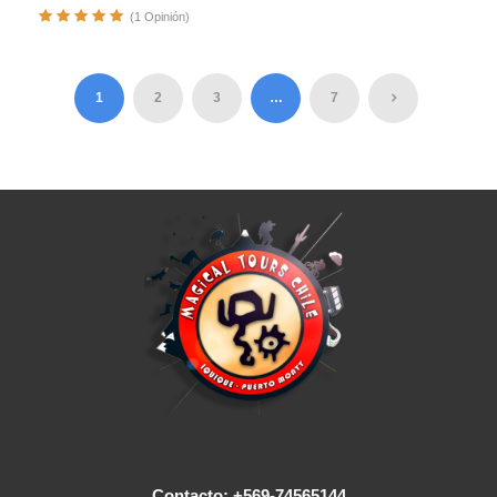
(1 Opinión)
1
2
3
…
7
Contacto: +569-74565144