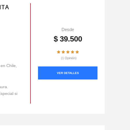
NTA
Desde
$ 39.500
(1 Opinión)
en Chile,
VER DETALLES
aura.
pecial si