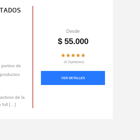
NTADOS
Desde
$ 55.000
(6 Opiniones)
s puntos de
y productos
VER DETALLES
activos de la
 full […]