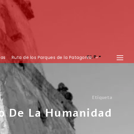
ias
Ruta de los Parques de la Patagonia
CLP
Etiqueta
o De La Humanidad