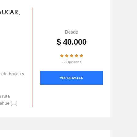
AUCAR,
Desde
$ 40.000
(2 Opiniones)
s de brujos y
VER DETALLES
a ruta
cahue […]