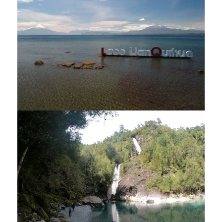
VOLCÁN CALBUCO Y CASCADA
DE RIO BLANCO
$ 30.000
5 hrs
VUELTA AL LAGO LLANQUIHUE
$ 35.000
$ 42.000
9 hrs