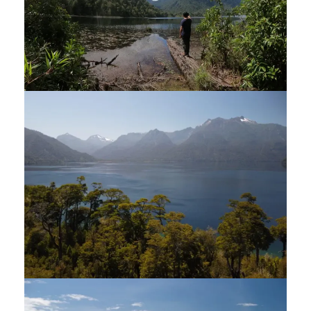
TREKKING LAGUNA FRÍA,
PARQUE ALERCE ANDINO
$ 80.000
Full Day
EXCURSIÓN: LAGO CHAPO,