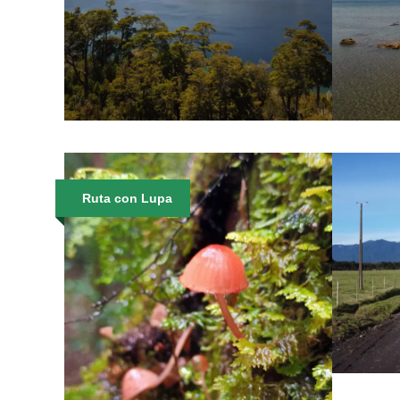
EXCURSIÓN: LAGO
V
CHAPO, VOLCÁN
L
CALBUCO Y CASCADA DE
RIO BLANCO
$4
Ruta con Lupa
$35
BI