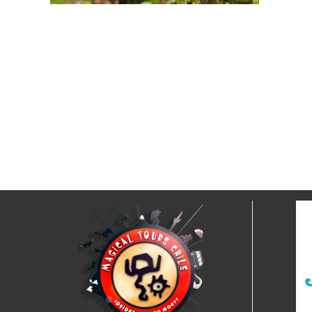
C
RUTA AL BOSQUE
$
ENCANTADO CON LUPA
$35