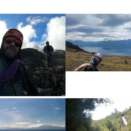
TRAVESÍA PASO
DESOLACIÓN – VOLCÁN
OSORNO
$108
OLCÁN CALBUCO Y
EFUGIO DE MONTAÑA