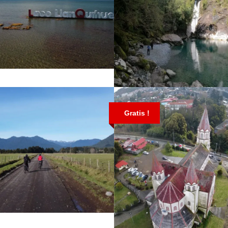
UELTA AL LAGO
LANQUIHUE
CASCADAS DE RIO
$41
9
BLANCO, PARQUE
Gratis !
HORNOPIREN
$79
CICLETA POR EL VALLE,