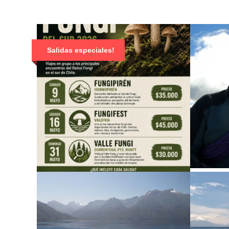
Salidas especiales!
V
SALIDAS FESTIVALES
R
FUNGI
$35