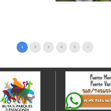
HAMIZA
PUERTO VARAS CITY
45
TOUR PATRIMONIAL /
GRATIS
1
2
3
4
5