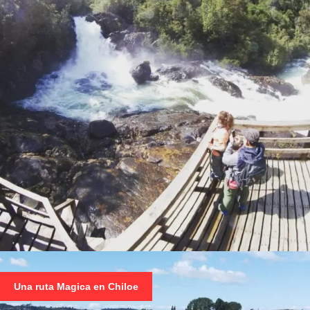
PARQUE ALERCE ANDINO: ALERCE MILENARIO Y
SALTOS
Una ruta Magica en Chiloe
$ 35.000