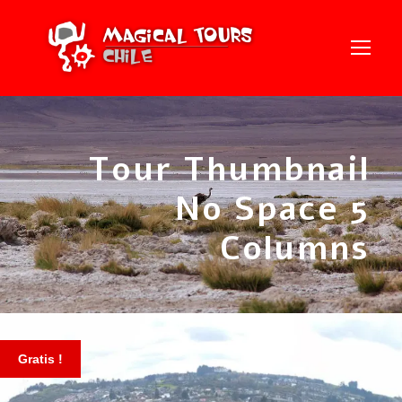
Tour Thumbnail
No Space 5
Columns
Gratis !