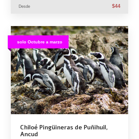
$44
Desde
solo Octubre a marzo
Chiloé Pingüineras de Puñihuil,
Ancud