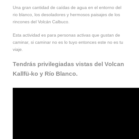
Una gran cantidad de caídas de agua en el entorno del
rio blanco, los desoladores y hermosos paisajes de los
rincones del Volcán Calbuco.
Esta actividad es para personas activas que gustan de
caminar, si caminar no es lo tuyo entonces este no es tu
viaje.
Tendrás privilegiadas vistas del Volcan
Kallfü-ko y Río Blanco.