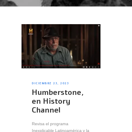
DICIEMBRE 23, 2023
Humberstone,
en History
Channel
Revisa el programa
Inexplicable Latinoamérica y la