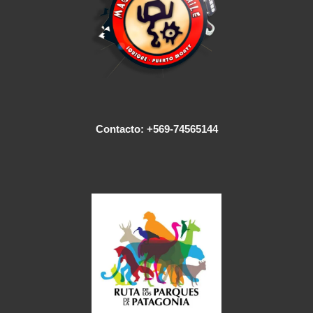
Contacto: +569-74565144