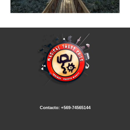
Contacto: +569-74565144