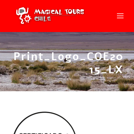
Print_Logo_COE20
15_LX