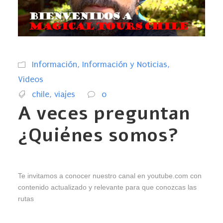
Información
,
Información y Noticias
,
Videos
chile
,
viajes
0
A veces preguntan
¿Quiénes somos?
Te invitamos a conocer nuestro canal en youtube.com con
contenido actualizado y relevante para que conozcas las
rutas