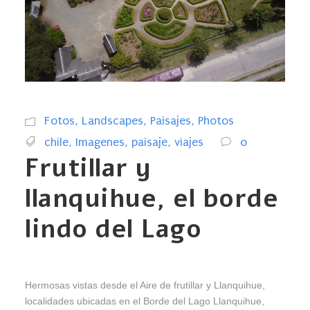
Fotos
,
Landscapes
,
Paisajes
,
Photos
chile
,
Imagenes
,
paisaje
,
viajes
0
Frutillar y
llanquihue, el borde
lindo del Lago
Hermosas vistas desde el Aire de frutillar y Llanquihue,
localidades ubicadas en el Borde del Lago Llanquihue,