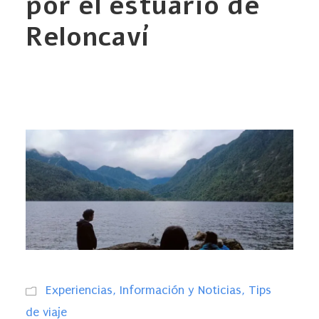
por el estuario de
Reloncaví
Experiencias
,
Información y Noticias
,
Tips
de viaje