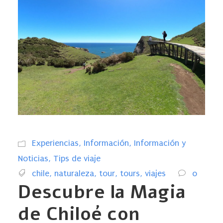
Experiencias
,
Información
,
Información y
Noticias
,
Tips de viaje
chile
,
naturaleza
,
tour
,
tours
,
viajes
0
Descubre la Magia
de Chiloé con