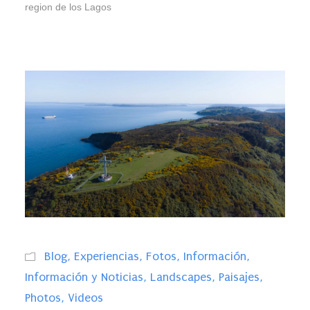
region de los Lagos
Blog
,
Experiencias
,
Fotos
,
Información
,
Información y Noticias
,
Landscapes
,
Paisajes
,
Photos
,
Videos