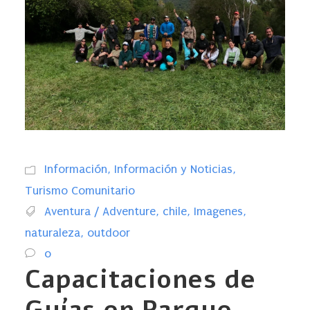
Información
,
Información y Noticias
,
Turismo Comunitario
Aventura / Adventure
,
chile
,
Imagenes
,
naturaleza
,
outdoor
0
Capacitaciones de