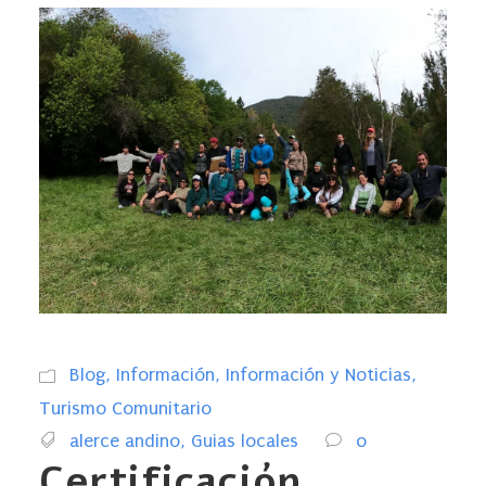
Blog
,
Información
,
Información y Noticias
,
Turismo Comunitario
alerce andino
,
Guias locales
0
Certificación