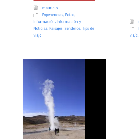
mauricio
Experiencias
,
Fotos
,
Información
,
Información y
Noticias
,
Paisajes
,
Senderos
,
Tips de
viaje
viaje
,