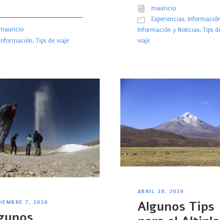
mauricio
Experiencias
,
Informació
mauricio
Información y Noticias
,
Tips d
Información
,
Tips de viaje
viaje
ABRIL 28, 2016
Algunos Tips
IEMBRE 7, 2016
gunos