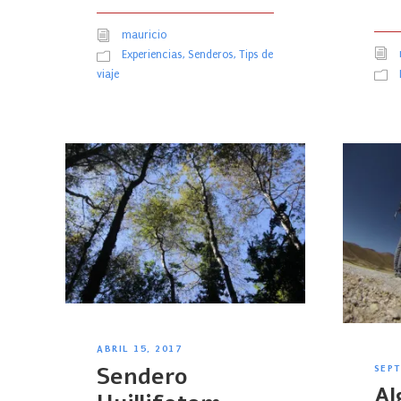
mauricio
Experiencias
,
Senderos
,
Tips de
viaje
ABRIL 15, 2017
Sendero
SEPT
Al