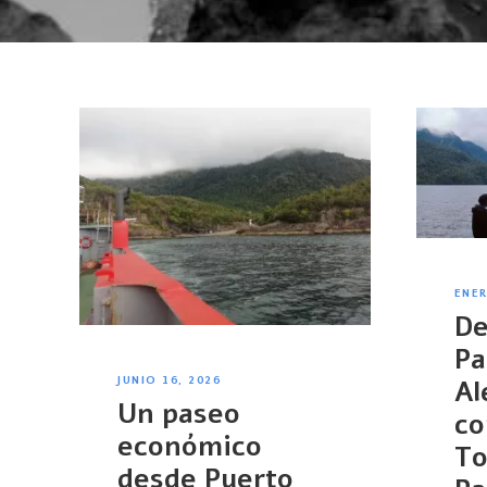
ENER
De
Pa
JUNIO 16, 2026
Al
Un paseo
co
económico
To
desde Puerto