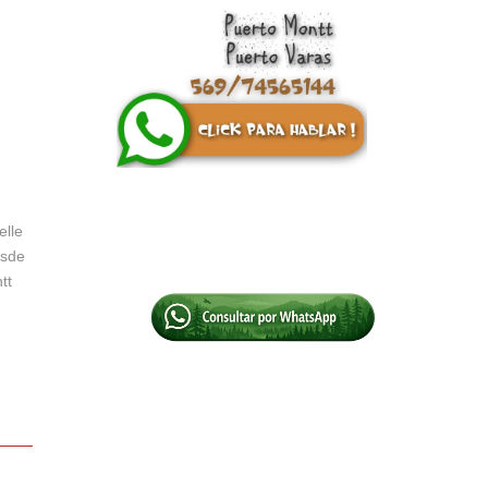
s
elle
esde
tt