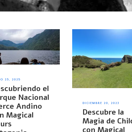
O 15, 2025
scubriendo el
rque Nacional
DICIEMBRE 20, 2023
erce Andino
Descubre la
n Magical
Magia de Chil
urs
con Magical