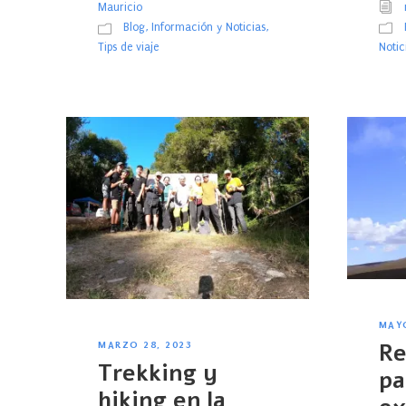
Mauricio
Blog
,
Información y Noticias
,
Notic
Tips de viaje
MAYO
Re
MARZO 28, 2023
Trekking y
pa
hiking en la