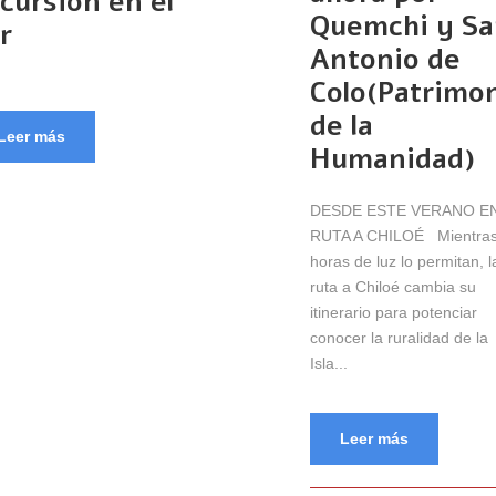
cursión en el
Quemchi y Sa
r
Antonio de
Colo(Patrimo
de la
Leer más
Humanidad)
DESDE ESTE VERANO E
RUTA A CHILOÉ Mientras
horas de luz lo permitan, l
ruta a Chiloé cambia su
itinerario para potenciar
conocer la ruralidad de la
Isla...
Leer más