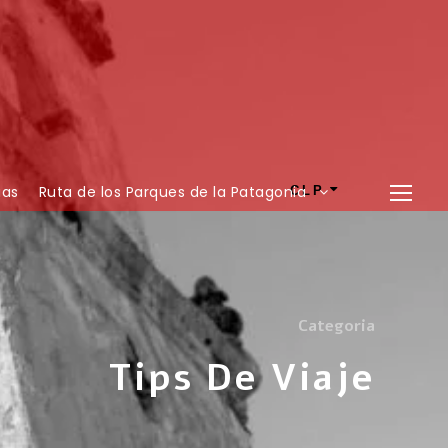
ias
Ruta de los Parques de la Patagonia
CLP
Categoria
Tips De Viaje