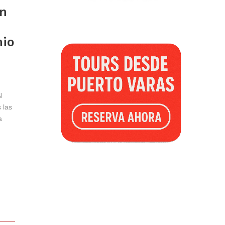
n
nio
N
 las
a