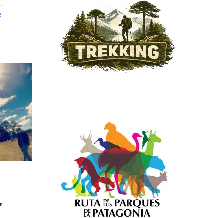
n
,
e
,