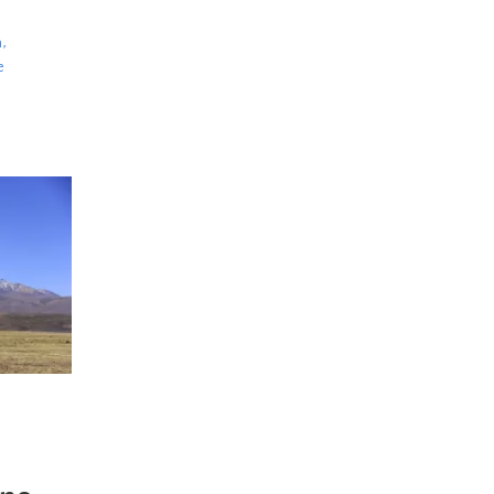
n
,
e