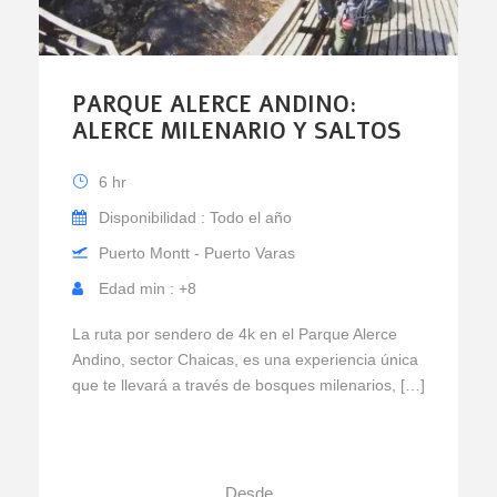
PARQUE ALERCE ANDINO:
ALERCE MILENARIO Y SALTOS
6 hr
Disponibilidad : Todo el año
Puerto Montt - Puerto Varas
Edad min : +8
La ruta por sendero de 4k en el Parque Alerce
Andino, sector Chaicas, es una experiencia única
que te llevará a través de bosques milenarios, […]
Desde