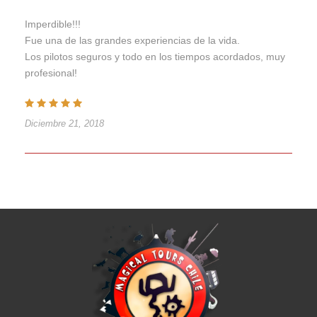
Imperdible!!!
Fue una de las grandes experiencias de la vida.
Los pilotos seguros y todo en los tiempos acordados, muy
profesional!
Diciembre 21, 2018