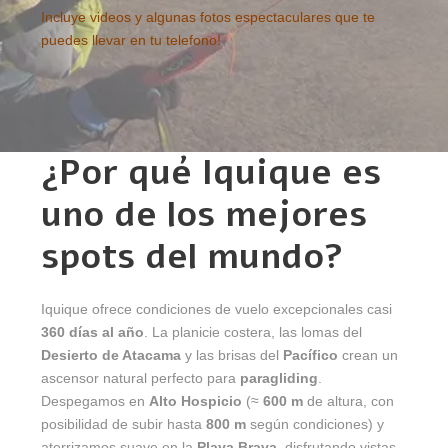
Incluye videos y algunas fotos espectaculares que te
puedes llevar en tu telefono!
¿Por qué Iquique es
uno de los mejores
spots del mundo?
Iquique ofrece condiciones de vuelo excepcionales casi
360 días al año
. La planicie costera, las lomas del
Desierto de Atacama
y las brisas del
Pacífico
crean un
ascensor natural perfecto para
paragliding
.
Despegamos en
Alto Hospicio
(≈
600 m
de altura, con
posibilidad de subir hasta
800 m
según condiciones) y
aterrizamos suave en la
Playa Brava
, disfrutando vistas