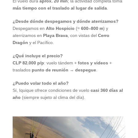
El vuelo dura
aprox. 20 min
; la actividad completa toma
más tiempo con el traslado al lugar de salida
.
¿Desde dónde despegamos y dónde aterrizamos?
Despegamos en
Alto Hospicio
(≈
600–800 m
) y
aterrizamos en
Playa Brava
, con vistas del
Cerro
Dragón
y el Pacífico.
¿Qué incluye el precio?
CLP 82.000 p/p
: vuelo tándem +
fotos y videos
+
traslados
punto de reunión → despegue
.
¿Puedo volar todo el año?
Sí, Iquique ofrece condiciones de vuelo
casi 360 días al
año
(siempre sujeto al clima del día).