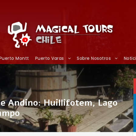
Puerto Montt
Puerto Varas
Sobre Nosotros
Notic
ce Andino: Huillifotem, Lago
campo