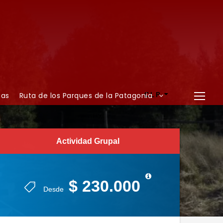
ias
Ruta de los Parques de la Patagonia
CLP
Actividad Grupal
Actividad Grupal
$ 230.000
$ 230.000
Desde
Desde