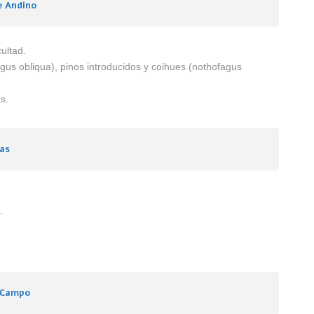
e Andino
ultad.
us obliqua), pinos introducidos y coihues (nothofagus
s.
as
.
e Campo