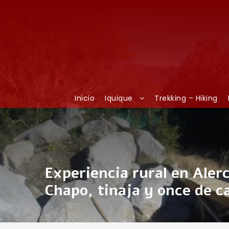
Inicio
Iquique
Trekking – Hiking
Experiencia rural en Aler
Chapo, tinaja y once de 