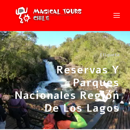
Etiqueta
Reservas Y
Parques
Nacionales Región
De Los Lagos