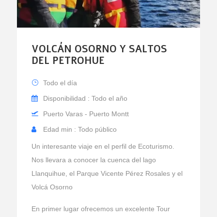
VOLCÁN OSORNO Y SALTOS
DEL PETROHUE
Todo el día
Disponibilidad : Todo el año
Puerto Varas - Puerto Montt
Edad min : Todo público
Un interesante viaje en el perfil de Ecoturismo.
Nos llevara a conocer la cuenca del lago
Llanquihue, el Parque Vicente Pérez Rosales y el
Volcá Osorno
En primer lugar ofrecemos un excelente Tour