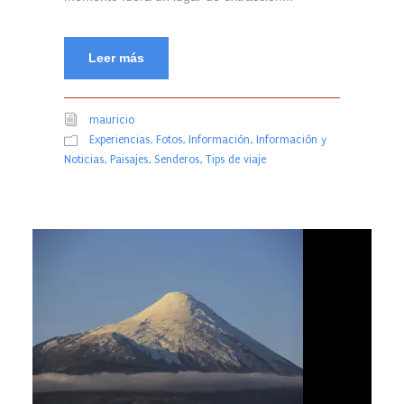
Leer más
mauricio
Experiencias
,
Fotos
,
Información
,
Información y
Noticias
,
Paisajes
,
Senderos
,
Tips de viaje