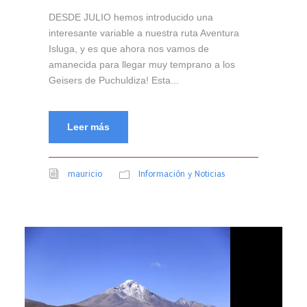
DESDE JULIO hemos introducido una
interesante variable a nuestra ruta Aventura
Isluga, y es que ahora nos vamos de
amanecida para llegar muy temprano a los
Geisers de Puchuldiza! Esta...
Leer más
mauricio
Información y Noticias