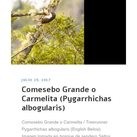
JULIO 25, 2017
Comesebo Grande o
Carmelita (Pygarrhichas
albogularis)
Comesebo Grande o Carmelita / Treerunner
Pygarrhichas albogularis (English Below)
Imagen tomada en bosque de sendero Saltos