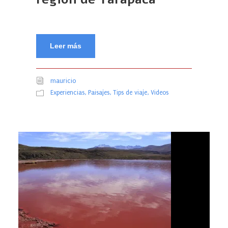
Leer más
mauricio
Experiencias
,
Paisajes
,
Tips de viaje
,
Videos